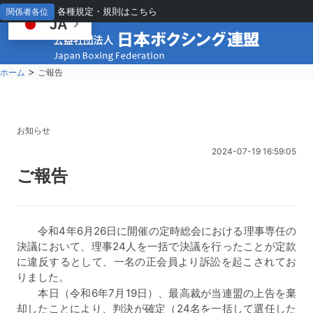
各種規定・規則はこちら
関係者各位
JA
>
ホーム
ご報告
お知らせ
2024-07-19 16:59:05
ご
報告
令和4年6月26日に開催の定時総会における理事専任の
決議において、理事24人を一括で決議を行ったことが定款
に違反するとして、一名の正会員より訴訟を起こされてお
りました。
本日（令和6年7月19日）、最高裁が当連盟の上告を棄
却したことにより、判決が確定（24名を一括して選任した