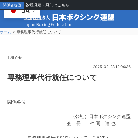
各種規定・規則はこちら
関係者各位
JA
>
ホーム
専務理事代行就任について
お知らせ
2025-02-28 12:06:36
専
務理事代行就任について
関係各位
（公社）日本ボクシング連盟
会 長 仲 間 達 也
専務理事代行の就任について（ご報告）