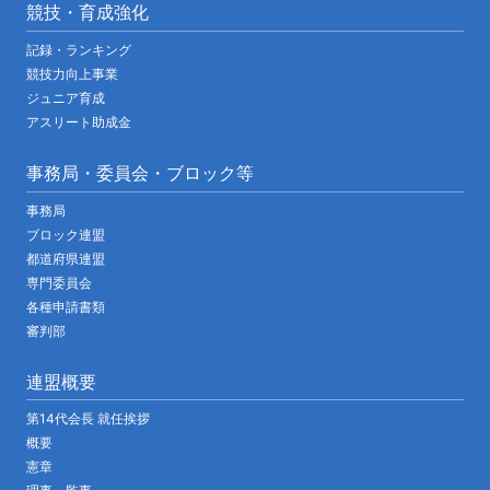
競技・育成強化
記録・ランキング
競技力向上事業
ジュニア育成
アスリート助成金
事務局・委員会・ブロック等
事務局
ブロック連盟
都道府県連盟
専門委員会
各種申請書類
審判部
連盟概要
第14代会長 就任挨拶
概要
憲章