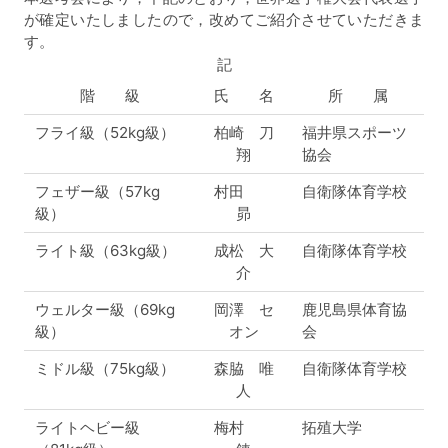
が確定いたしましたので，改めてご紹介させていただきま
す。
記
階 級
氏 名
所 属
フライ級（52kg級）
柏崎 刀
福井県スポーツ
翔
協会
フェザー級（57kg
村田
自衛隊体育学校
級）
昴
ライト級（63kg級）
成松 大
自衛隊体育学校
介
ウェルター級（69kg
岡澤 セ
鹿児島県体育協
級）
オン
会
ミドル級（75kg級）
森脇 唯
自衛隊体育学校
人
ライトヘビー級
梅村
拓殖大学