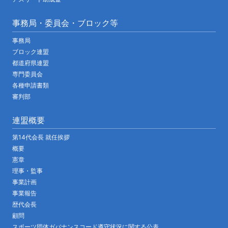
事務局・委員会・ブロック等
事務局
ブロック連盟
都道府県連盟
専門委員会
各種申請書類
審判部
連盟概要
第14代会長 就任挨拶
概要
憲章
理事・監事
事業計画
事業報告
歴代会長
顧問
スポーツ団体ガバナンスコード遵守状況に関する公表