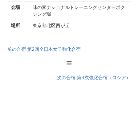
会場
味の素ナショナルトレーニングセンターボク
シング場
場所
東京都北区西が丘
前
前の合宿 第2回全日本女子強化合宿
後
の
合
宿
次の合宿 第3次強化合宿（ロシア）