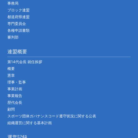
事務局
ブロック連盟
都道府県連盟
専門委員会
各種申請書類
審判部
連盟概要
第14代会長 就任挨拶
概要
憲章
理事・監事
事業計画
事業報告
歴代会長
顧問
スポーツ団体ガバナンスコード遵守状況に関する公表
組織運営に関する基本計画
運営記録