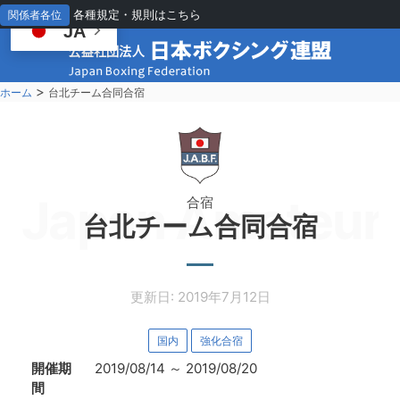
各種規定・規則はこちら
関係者各位
JA
>
ホーム
台北チーム合同合宿
Japan Amateur 
合宿
台北チーム合同合宿
更新日: 2019年7月12日
国内
強化合宿
開催期
2019/08/14
～
2019/08/20
間