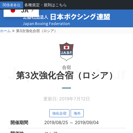
各種規定・規則はこちら
関係者各位
JA
>
ホーム
第3次強化合宿（ロシア）
Japan Amateur 
合宿
第3次強化合宿（ロシア）
更新日: 2019年7月12日
強化合宿
海外
開催期間
2019/08/25
～
2019/09/04