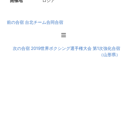
開催地
ロシア
前
前の合宿 台北チーム合同合宿
後
の
合
宿
次の合宿 2019世界ボクシング選手権大会 第1次強化合宿
（山形県）