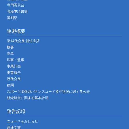
専門委員会
各種申請書類
審判部
連盟概要
第14代会長 就任挨拶
概要
憲章
理事・監事
事業計画
事業報告
歴代会長
顧問
スポーツ団体ガバナンスコード遵守状況に関する公表
組織運営に関する基本計画
運営記録
ニュース＆おしらせ
通達文書