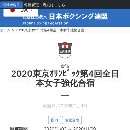
各種規定・規則はこちら
関係者各位
JA
>
ホーム
2020東京ｵﾘﾝﾋﾟｯｸ第4回全日本女子強化合宿
合宿
Japan Amateur 
2020東京ｵﾘﾝﾋﾟｯｸ第4回全日
本女子強化合宿
更新日: 2020年11月1日
国内
強化合宿
開催期間
2020/11/02
～
2020/11/09