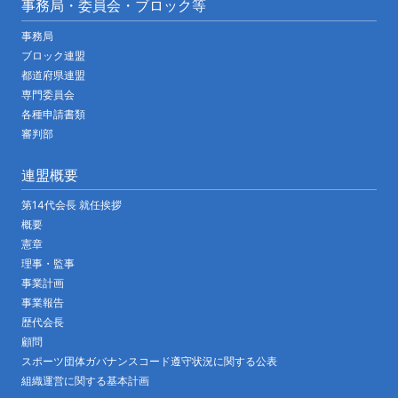
事務局・委員会・ブロック等
事務局
ブロック連盟
都道府県連盟
専門委員会
各種申請書類
審判部
連盟概要
第14代会長 就任挨拶
概要
憲章
理事・監事
事業計画
事業報告
歴代会長
顧問
スポーツ団体ガバナンスコード遵守状況に関する公表
組織運営に関する基本計画