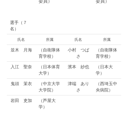
委員）
委員
）
選手（７
名）
氏名
所属
氏名
所属
並木 月海
（自衛隊体
小村 つば
（自衛隊体
育学校）
さ
育学校）
入江 聖奈
（日本体育
濱本 紗也
（日本大
大学）
学）
鬼頭 茉衣
（中京大学
津端 あり
（西埼玉中
大学院）
さ
央病院）
岩田 吏加
（芦屋大
学）