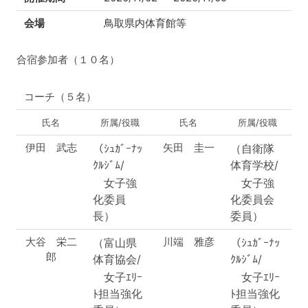
会場
鳥取県内体育館等
合宿参加者（１０名）
コーチ（５名）
氏名
所属/役職
氏名
所属/役職
伊田 武志
矢田 圭一
（ｼｭｶﾞｰﾅｯ
（自衛隊
ｸﾙｼﾞﾑ/
体育学校/
女子強
女子強
化委員
化委員会
長）
委員）
大谷 栄二
川端 雅彦
（富山県
（ｼｭｶﾞｰﾅｯ
郎
体育協会/
ｸﾙｼﾞﾑ/
女子ｴﾘｰ
女子ｴﾘｰ
ﾄ担当強化
ﾄ担当強化