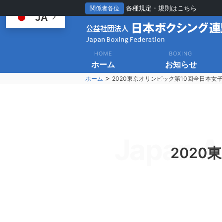
各種規定・規則はこちら
関係者各位
JA
HOME
BOXING
ホーム
お知らせ
>
ホーム
2020東京オリンピック第10回全日本女
Japan A
202