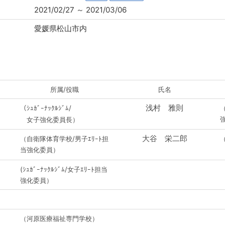
2021/02/27
～
2021/03/06
愛媛県松山市内
所属/役職
氏名
浅村 雅則
（ｼｭｶﾞｰﾅｯｸﾙｼﾞﾑ/
（
強
女子強化委員長）
大谷 栄二郎
（自衛隊体育学校/男子ｴﾘｰﾄ担
当強化委員）
(ｼｭｶﾞｰﾅｯｸﾙｼﾞﾑ/女子ｴﾘｰﾄ担当
強化委員）
（河原医療福祉専門学校）