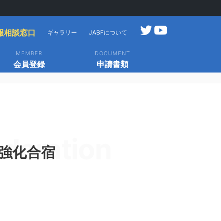
報相談窓口
ギャラリー
JABFについて
MEMBER
DOCUMENT
会員登録
申請書類
deration
子強化合宿