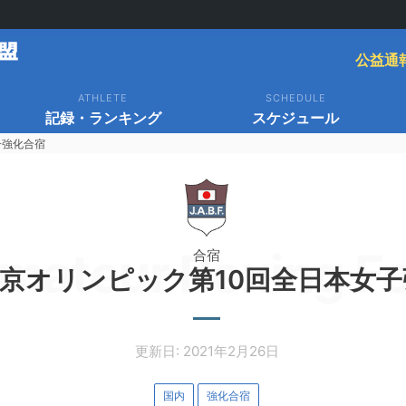
公益通
ATHLETE
SCHEDULE
記録・ランキング
スケジュール
子強化合宿
mateur Boxing Fe
合宿
0東京オリンピック第10回全日本女
更新日: 2021年2月26日
国内
強化合宿