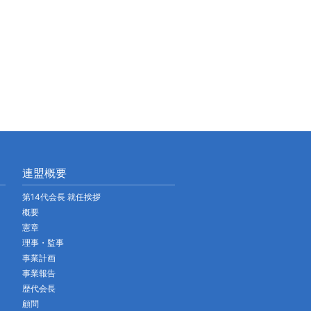
連盟概要
第14代会長 就任挨拶
概要
憲章
理事・監事
事業計画
事業報告
歴代会長
顧問