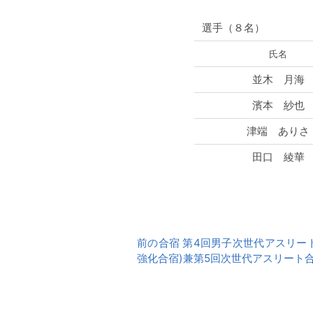
選手（８名）
氏名
並木 月海
濱本 紗也
津端 ありさ
田口 綾華
前
前の合宿 第4回男子次世代アスリー
後
強化合宿)兼第5回次世代アスリート
の
合
宿