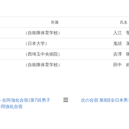
所属
氏名
（自衛隊体育学校）
入江 
（日本大学）
鬼頭 
（西埼玉中央病院）
吉澤 
（自衛隊体育学校）
田中 
ト合同強化合宿(第7回男子
次の合宿 第8回全日本
合同強化合宿