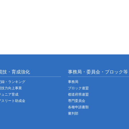
競技・育成強化
事務局・委員会・ブロック等
記録・ランキング
事務局
競技力向上事業
ブロック連盟
ジュニア育成
都道府県連盟
アスリート助成金
専門委員会
各種申請書類
審判部