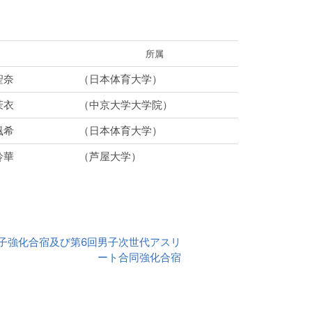
所属
聖奈
（日本体育大学）
茉衣
（中京大学大学院）
颯希
（日本体育大学）
鈴華
（芦屋大学）
男子強化合宿及び第6回男子次世代アスリ
ート合同強化合宿