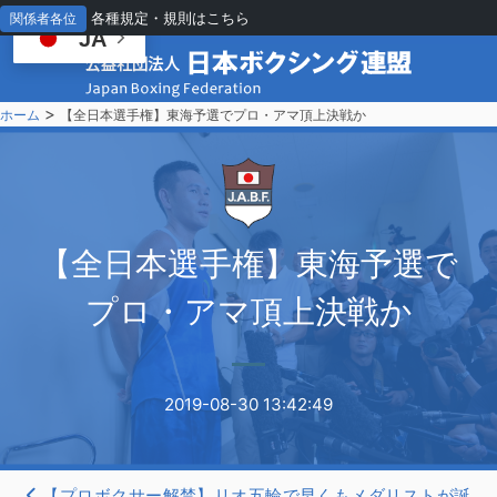
各種規定・規則はこちら
関係者各位
JA
>
ホーム
【全日本選手権】東海予選でプロ・アマ頂上決戦か
【
全日本選手権】東海予選で
プロ・アマ頂上決戦か
2019-08-30 13:42:49
【プロボクサー解禁】リオ五輪で早くもメダリストが誕