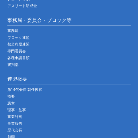
アスリート助成金
事務局・委員会・ブロック等
事務局
ブロック連盟
都道府県連盟
専門委員会
各種申請書類
審判部
連盟概要
第14代会長 就任挨拶
概要
憲章
理事・監事
事業計画
事業報告
歴代会長
顧問