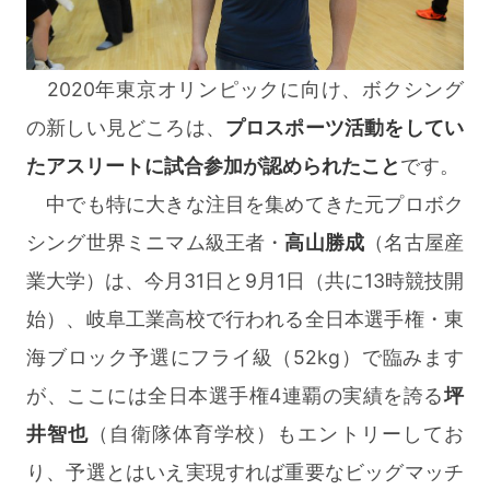
2020年東京オリンピックに向け、ボクシング
の新しい見どころは、
プロスポーツ活動をしてい
たアスリートに試合参加が認められたこと
です。
中でも特に大きな注目を集めてきた元プロボク
シング世界ミニマム級王者・
高山勝成
（名古屋産
業大学）は、今月31日と9月1日（共に13時競技開
始）、岐阜工業高校で行われる全日本選手権・東
海ブロック予選にフライ級（52kg）で臨みます
が、ここには全日本選手権4連覇の実績を誇る
坪
井智也
（自衛隊体育学校）もエントリーしてお
り、予選とはいえ実現すれば重要なビッグマッチ