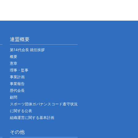
連盟概要
第14代会長 就任挨拶
概要
憲章
理事・監事
事業計画
事業報告
歴代会長
顧問
スポーツ団体ガバナンスコード遵守状況
に関する公表
組織運営に関する基本計画
その他