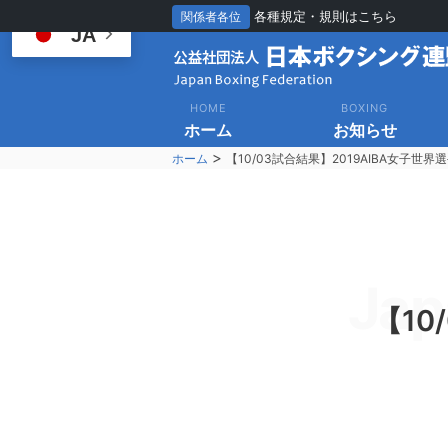
各種規定・規則はこちら
関係者各位
JA
HOME
BOXING
ホーム
お知らせ
>
ホーム
【10/03試合結果】2019AIBA女子世界
Jap
【10