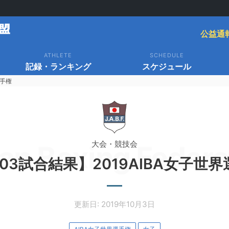
公益通
ATHLETE
SCHEDULE
記録・ランキング
スケジュール
選手権
大会・競技会
an Boxing Federa
/03試合結果】2019AIBA女子世
更新日: 2019年10月3日