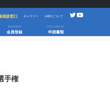
報相談窓口
ギャラリー
JABFについて
MEMBER
DOCUMENT
会員登録
申請書類
tion
界選手権