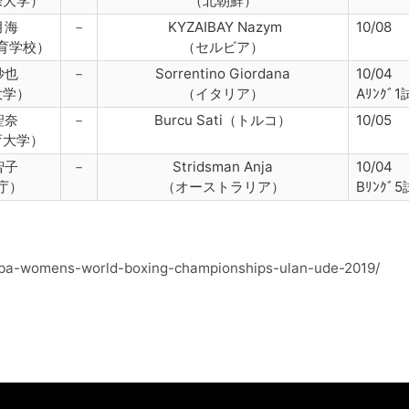
際大学）
（北朝鮮）
月海
－
KYZAIBAY Nazym
10/08
育学校）
（セルビア）
紗也
－
Sorrentino Giordana
10/04
大学）
（イタリア）
Aﾘﾝｸﾞ
聖奈
－
Burcu Sati（トルコ）
10/05
育大学）
智子
－
Stridsman Anja
10/04
庁）
（オーストラリア）
Bﾘﾝｸﾞ
aiba-womens-world-boxing-championships-ulan-ude-2019/