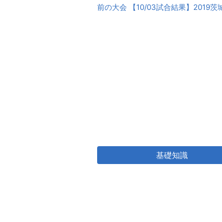
前
前の大会 【10/03試合結果】2019茨
後
の
大
会
基礎知識