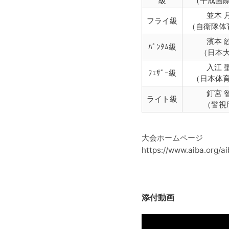
級
（平成国
並木 
フライ級
（自衛隊体
濱本 
ﾊﾞﾝﾀﾑ級
（日本
入江 
ﾌｪｻﾞｰ級
（日本体
釘宮 
ライト級
（警視
大会ホームページ
https://www.aiba.org/
添付動画