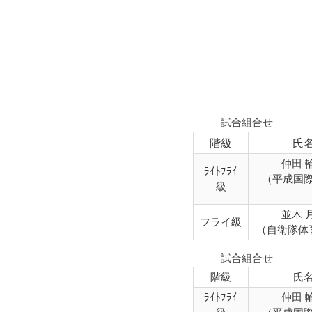
試合組合せ
階級
氏
仲田 
ﾗｲﾄﾌﾗｲ
（平成国
級
並木 
フライ級
（自衛隊体
試合組合せ
階級
氏
ﾗｲﾄﾌﾗｲ
仲田 