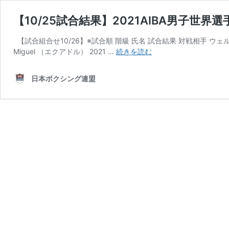
【10/25試合結果】2021AIBA男子世界
【試合組合せ10/26】※試合順 階級 氏名 試合結果 対戦相手 ウェルター級
【10/25
Miguel （エクアドル） 2021 …
続きを読む
試
合
日本ボクシング連盟
結
果】
2021AIBA
男
子
世
界
選
手
権
大
会