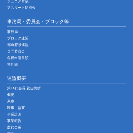
ジュニア育成
アスリート助成金
事務局・委員会・ブロック等
事務局
ブロック連盟
都道府県連盟
専門委員会
各種申請書類
審判部
連盟概要
第14代会長 就任挨拶
概要
憲章
理事・監事
事業計画
事業報告
歴代会長