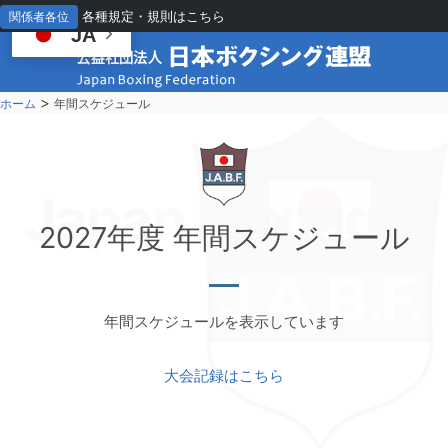
各種規定・規則はこちら
関係者各位
JA
>
ホーム
年間スケジュール
Japan Boxing Fe
2027年度 年
間スケジュール
年間スケジュールを表示しています
大会記録はこちら