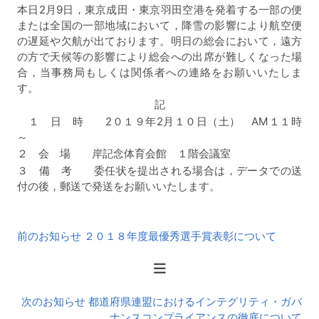
本日2月9日，東京成田・東京羽田空港を発着する一部の便
または全国の一部地域において，降雪の影響により航空便
の遅延や欠航が出ております。明日の総会において，遠方
の方で天候等の影響により総会への出席が難しくなった場
合，当事務局もしくは関係者への連絡をお願いいたしま
す。
記
１ 日 時 2０１９年2月１０日（土） AM１１時
～
２ 会 場 岸記念体育会館 １階会議室
３ 備 考 委任状を提出される場合は，データでの送
付の後，郵送で発送をお願いいたします。
前
前のお知らせ ２０１８年度最優秀選手賞表彰について
後
の
お
知
次のお知らせ 都道府県連盟におけるインテグリティ・ガバ
ら
ナンスコンプライアンスの徹底について