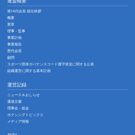
連盟概要
第14代会長 就任挨拶
概要
憲章
理事・監事
事業計画
事業報告
歴代会長
顧問
スポーツ団体ガバナンスコード遵守状況に関する公表
組織運営に関する基本計画
運営記録
ニュース＆おしらせ
通達文書
理事会・総会
ボクシングトピックス
メディア情報