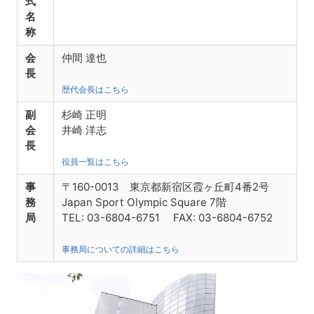
式
名
称
会
仲間 達也
長
歴代会長はこちら
副
杉崎 正明
会
井崎 洋志
長
役員一覧はこちら
事
〒160-0013 東京都新宿区霞ヶ丘町4番2号
務
Japan Sport Olympic Square 7階
局
TEL: 03-6804-6751 FAX: 03-6804-6752
事務局についての詳細はこちら