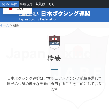
各種規定・規則はこちら
関係者各位
JA
>
ホーム
概要
Japan Boxing Fe
概
要
日本ボクシング連盟はアマチュアボクシング競技を通して
国民の心身の健全な発達に寄与することを目的にしており
ます