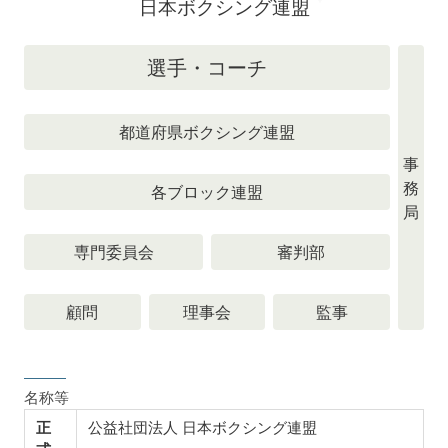
日本ボクシング連盟
選手・コーチ
都道府県ボクシング連盟
事
務
各ブロック連盟
局
専門委員会
審判部
顧問
理事会
監事
名称等
正
公益社団法人 日本ボクシング連盟