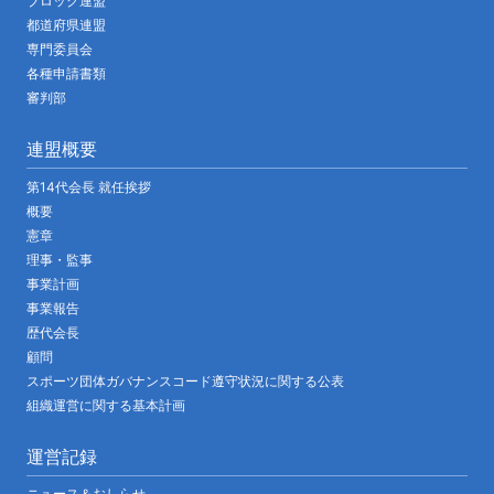
ブロック連盟
都道府県連盟
専門委員会
各種申請書類
審判部
連盟概要
第14代会長 就任挨拶
概要
憲章
理事・監事
事業計画
事業報告
歴代会長
顧問
スポーツ団体ガバナンスコード遵守状況に関する公表
組織運営に関する基本計画
運営記録
ニュース＆おしらせ