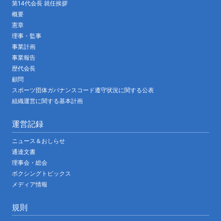
第14代会長 就任挨拶
概要
憲章
理事・監事
事業計画
事業報告
歴代会長
顧問
スポーツ団体ガバナンスコード遵守状況に関する公表
組織運営に関する基本計画
運営記録
ニュース＆おしらせ
通達文書
理事会・総会
ボクシングトピックス
メディア情報
規則