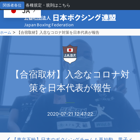
各種規定・規則はこちら
関係者各位
JA
>
ホーム
【合宿取材】入念なコロナ対策を日本代表が報告
【
合宿取材】入念なコロナ対
策を日本代表が報告
2020-07-21 12:47:22
【東京五輪】日本のボクシングチームも再始動、男子メ