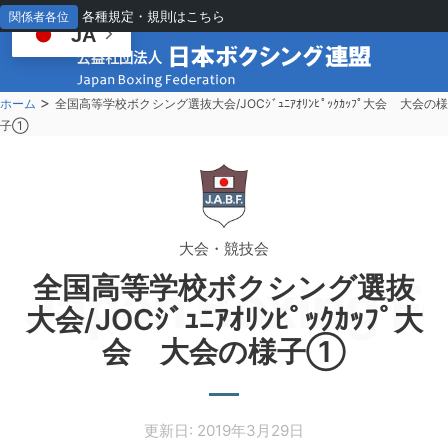
各種規定・規則はこちら
関係者各位
JA
>
ホーム
全国高等学校ボクシング選抜大会/JOCｼﾞｭﾆｱｵﾘﾝﾋﾟｯｸｶｯﾌﾟ大会 大会の
子①
大会・競技会
全国高等学校ボクシング選抜
Japan Boxing Fe
大会/JOCｼﾞｭﾆｱｵﾘﾝﾋﾟｯｸｶｯﾌﾟ大
会 大会の様子①
更新日: 2019年3月29日