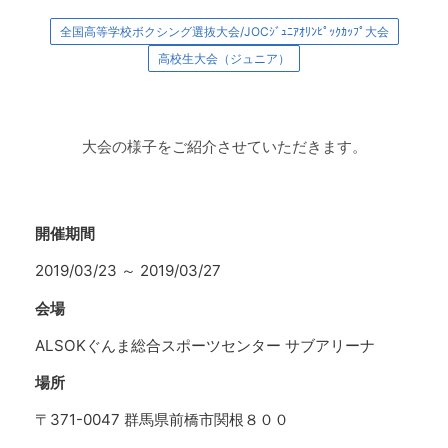
全国高等学校ボクシング選抜大会/JOCｼﾞｭﾆｱｵﾘﾝﾋﾟｯｸｶｯﾌﾟ大会
高校生大会（ジュニア）
大会の様子をご紹介させていただきます。
開催期間
2019/03/23
～
2019/03/27
会場
ALSOKぐんま総合スポーツセンター サブアリーナ
場所
〒371-0047 群馬県前橋市関根８００