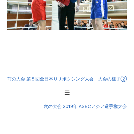
前
前の大会 第８回全日本ＵＪボクシング大会 大会の様子②
後
の
大
会
次の大会 2019年 ASBCアジア選手権大会