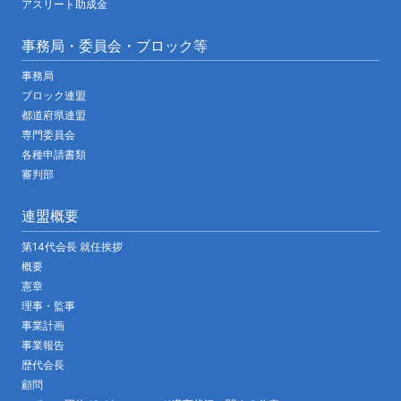
アスリート助成金
事務局・委員会・ブロック等
事務局
ブロック連盟
都道府県連盟
専門委員会
各種申請書類
審判部
連盟概要
第14代会長 就任挨拶
概要
憲章
理事・監事
事業計画
事業報告
歴代会長
顧問