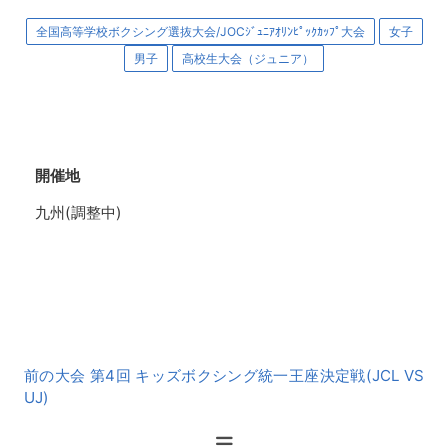
全国高等学校ボクシング選抜大会/JOCｼﾞｭﾆｱｵﾘﾝﾋﾟｯｸｶｯﾌﾟ大会
女子
男子
高校生大会（ジュニア）
開催地
九州(調整中)
前
前の大会 第4回 キッズボクシング統一王座決定戦(JCL VS
後
UJ)
の
大