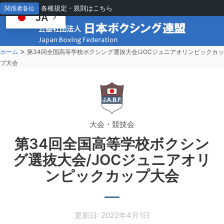
各種規定・規則はこちら
関係者各位
JA
>
ホーム
第34回全国高等学校ボクシング選抜大会/JOCジュニアオリンピックカ
プ大会
大会・競技会
第34回全国高等学校ボクシン
Japan Boxing Fe
グ選抜大会/JOCジュニアオリ
ンピックカップ大会
更新日: 2022年4月1日