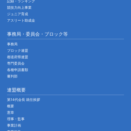
記録・ランキング
競技力向上事業
ジュニア育成
アスリート助成金
事務局・委員会・ブロック等
事務局
ブロック連盟
都道府県連盟
専門委員会
各種申請書類
審判部
連盟概要
第14代会長 就任挨拶
概要
憲章
理事・監事
事業計画