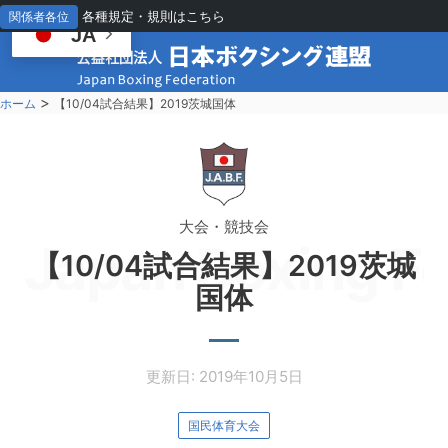
各種規定・規則はこちら
関係者各位
JA
>
ホーム
【10/04試合結果】2019茨城国体
大会・競技会
Japan Boxing Fe
【10/04試合結果】2019茨城
国体
更新日: 2019年10月5日
国民体育大会