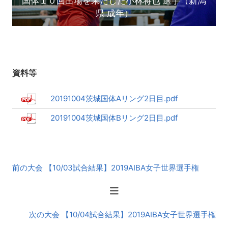
国体１０回出場を果たした小林将也 選手（新潟
県 成年）
資料等
20191004茨城国体Aリング2日目.pdf
20191004茨城国体Bリング2日目.pdf
前
前の大会 【10/03試合結果】2019AIBA女子世界選手権
後
の
大
会
次の大会 【10/04試合結果】2019AIBA女子世界選手権