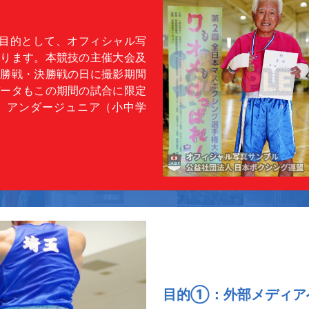
目的として、オフィシャル写
おります。本競技の主催大会及
決勝戦・決勝戦の日に撮影期間
データもこの期間の試合に限定
在、アンダージュニア（小中学
目的①：外部メディア