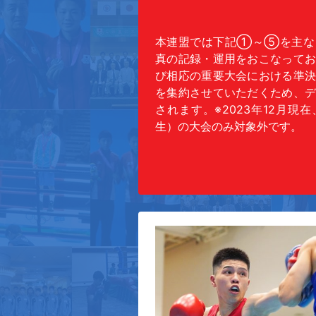
本連盟では下記①～⑤を主な
真の記録・運用をおこなって
び相応の重要大会における準
を集約させていただくため、
されます。※2023年12月現
生）の大会のみ対象外です。