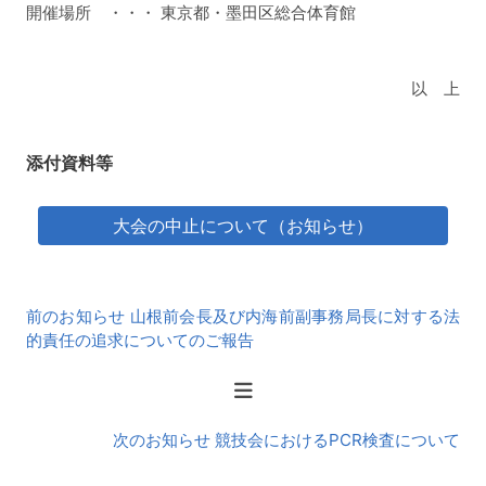
開催場所 ・・・ 東京都・墨田区総合体育館
以 上
添付資料等
大会の中止について（お知らせ）
前
前のお知らせ 山根前会長及び内海前副事務局長に対する法
後
的責任の追求についてのご報告
の
お
知
ら
次のお知らせ 競技会におけるPCR検査について
せ