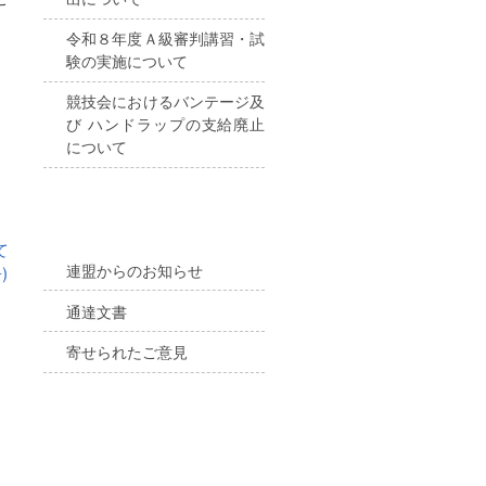
令和８年度Ａ級審判講習・試
験の実施について
競技会におけるバンテージ及
び ハンドラップの支給廃止
について
て
連盟からのお知らせ
)
通達文書
寄せられたご意見