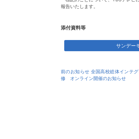
報告いたします。
添付資料等
サンデー
前
前のお知らせ 全国高校総体インテ
後
修 オンライン開催のお知らせ
の
お
知
ら
せ