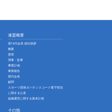
連盟概要
第14代会長 就任挨拶
概要
憲章
理事・監事
事業計画
事業報告
歴代会長
顧問
スポーツ団体ガバナンスコード遵守状況
に関する公表
組織運営に関する基本計画
その他