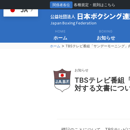
各種規定・規則はこちら
関係者各位
JA
HOME
BOXING
ホーム
お知らせ
>
ホーム
TBSテレビ番組「サンデーモーニング
お知らせ
T
BSテレビ番組
対する文書につ
標記のことについて、TBSテレビ