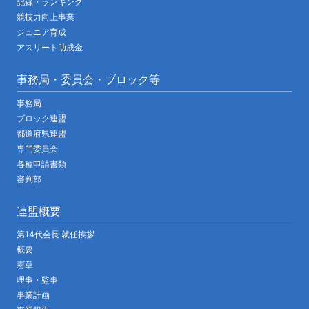
記録・ランキング
競技力向上事業
ジュニア育成
アスリート助成金
事務局・委員会・ブロック等
事務局
ブロック連盟
都道府県連盟
専門委員会
各種申請書類
審判部
連盟概要
第14代会長 就任挨拶
概要
憲章
理事・監事
事業計画