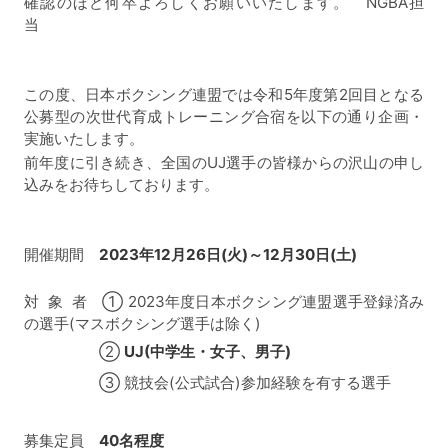
確認のほど何卒よろしくお願いいたします。 NGBA担
当
この度、日本ボクシング連盟では令和5年度第2回目となる
公募型の次世代育成トレーニング合宿を以下の通り企画・
実施いたします。
前年度に引き続き、全国のUJ選手の皆様からの沢山の申し
込みをお待ちしております。
開催期間
2023年12月26
日(火)～12月30日(土)
対 象 者 ① 2023年度日本ボクシング連盟選手登録済み
の選手(マスボクシング選手は除く)
②
UJ(中学生・女子、男子)
③ 競技会(公式試合)参加経験を有する選手
募集定員
40名程度