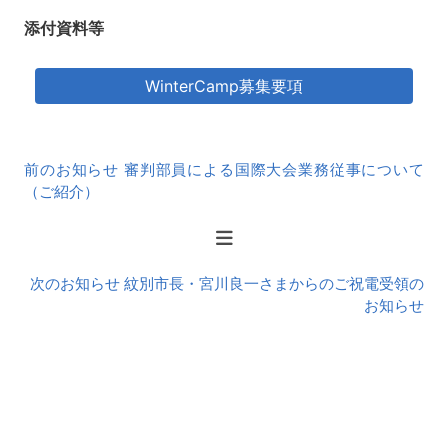
添付資料等
WinterCamp募集要項
前
前のお知らせ 審判部員による国際大会業務従事について
後
（ご紹介）
の
お
知
ら
次のお知らせ 紋別市長・宮川良一さまからのご祝電受領の
せ
お知らせ