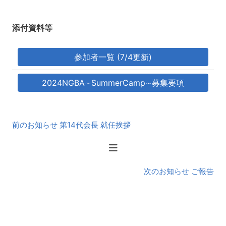
添付資料等
参加者一覧 (7/4更新)
2024NGBA∼SummerCamp∼募集要項
前
前のお知らせ 第14代会長 就任挨拶
後
の
お
知
次のお知らせ ご報告
ら
せ