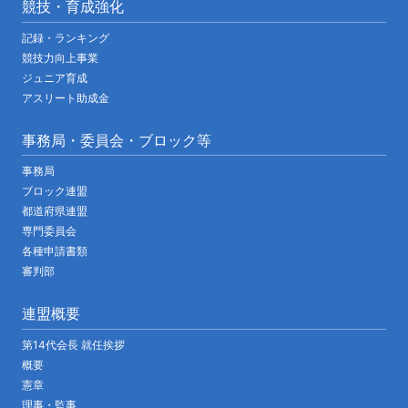
競技・育成強化
記録・ランキング
競技力向上事業
ジュニア育成
アスリート助成金
事務局・委員会・ブロック等
事務局
ブロック連盟
都道府県連盟
専門委員会
各種申請書類
審判部
連盟概要
第14代会長 就任挨拶
概要
憲章
理事・監事