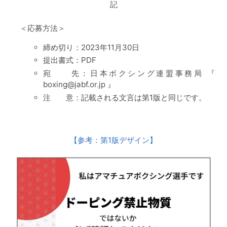
記
＜応募方法＞
締め切り：2023年11月30日
提出書式：PDF
宛 先：日本ボクシング連盟事務局 『
boxing@jabf.or.jp 』
注 意：記載される文言は第1版と同じです。
【参考：第1版デザイン】