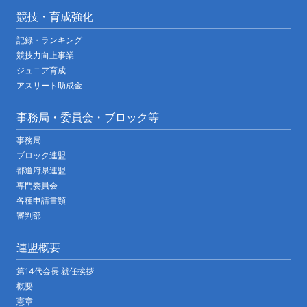
競技・育成強化
記録・ランキング
競技力向上事業
ジュニア育成
アスリート助成金
事務局・委員会・ブロック等
事務局
ブロック連盟
都道府県連盟
専門委員会
各種申請書類
審判部
連盟概要
第14代会長 就任挨拶
概要
憲章