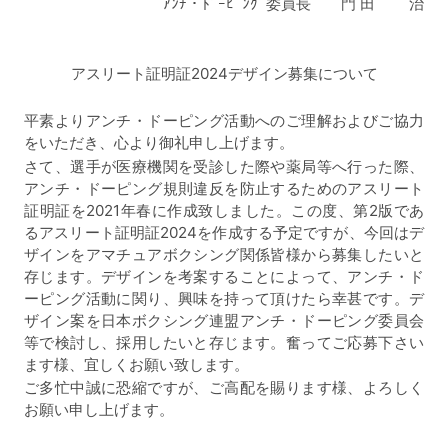
ｱﾝﾁ・ﾄﾞｰﾋﾟﾝｸﾞ委員長 門 田 治
アスリート証明証2024デザイン募集について
平素よりアンチ・ドーピング活動へのご理解およびご協力
をいただき、心より御礼申し上げます。
さて、選手が医療機関を受診した際や薬局等へ行った際、
アンチ・ドーピング規則違反を防止するためのアスリート
証明証を2021年春に作成致しました。この度、第2版であ
るアスリート証明証2024を作成する予定ですが、今回はデ
ザインをアマチュアボクシング関係皆様から募集したいと
存じます。デザインを考案することによって、アンチ・ド
ーピング活動に関り、興味を持って頂けたら幸甚です。デ
ザイン案を日本ボクシング連盟アンチ・ドーピング委員会
等で検討し、採用したいと存じます。奮ってご応募下さい
ます様、宜しくお願い致します。
ご多忙中誠に恐縮ですが、ご高配を賜ります様、よろしく
お願い申し上げます。