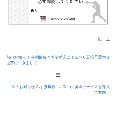
以 上
前
前のお知らせ 審判部佐々木靖孝氏によるパリ五輪予選大会
後
従事につきまして
の
お
知
ら
次のお知らせ みずほ銀行『J Coin』募金サービスを導入
せ
（ご案内）