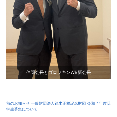
仲間会長とゴロフキンWB新会長
前
前のお知らせ 一般財団法人鈴木正雄記念財団 令和７年度奨
後
学生募集について
の