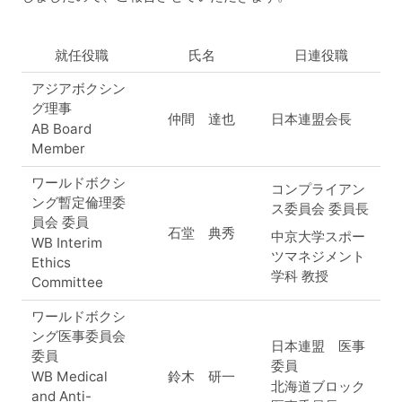
就任役職
氏名
日連役職
アジアボクシン
グ理事
仲間 達也
日本連盟会長
AB Board
Member
ワールドボクシ
コンプライアン
ング暫定倫理委
ス委員会 委員長
員会 委員
石堂 典秀
中京大学スポー
WB Interim
ツマネジメント
Ethics
学科 教授
Committee
ワールドボクシ
ング医事委員会
日本連盟 医事
委員
委員
鈴木 研一
WB Medical
北海道ブロック
and Anti-