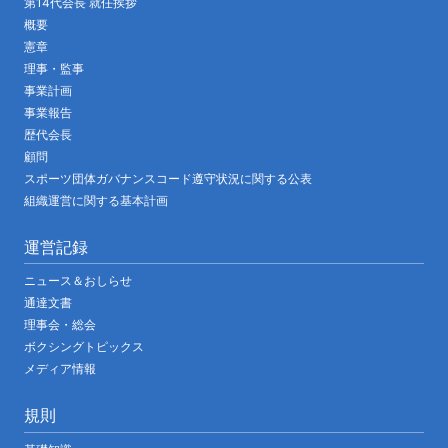
第14代会長 就任挨拶
概要
憲章
理事・監事
事業計画
事業報告
歴代会長
顧問
スポーツ団体ガバナンスコード遵守状況に関する公表
組織運営に関する基本計画
運営記録
ニュース＆おしらせ
通達文書
理事会・総会
ボクシングトピックス
メディア情報
規則