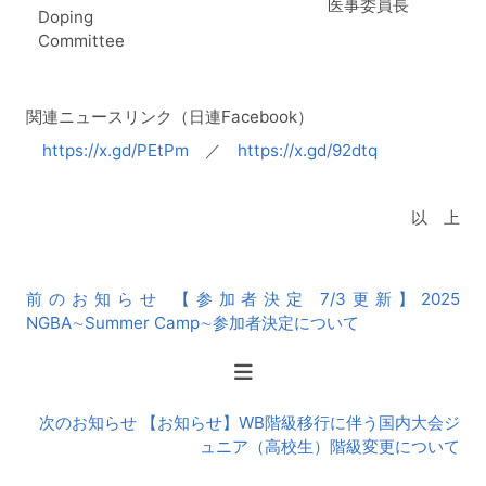
医事委員長
Doping
Committee
関連ニュースリンク（日連Facebook）
https://x.gd/PEtPm
／
https://x.gd/92dtq
以 上
前
前のお知らせ 【参加者決定 7/3更新】2025
後
NGBA∼Summer Camp∼参加者決定について
の
お
知
ら
次のお知らせ 【お知らせ】WB階級移行に伴う国内大会ジ
せ
ュニア（高校生）階級変更について