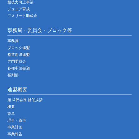
競技力向上事業
ジュニア育成
アスリート助成金
事務局・委員会・ブロック等
事務局
ブロック連盟
都道府県連盟
専門委員会
各種申請書類
審判部
連盟概要
第14代会長 就任挨拶
概要
憲章
理事・監事
事業計画
事業報告