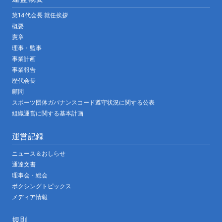
第14代会長 就任挨拶
概要
憲章
理事・監事
事業計画
事業報告
歴代会長
顧問
スポーツ団体ガバナンスコード遵守状況に関する公表
組織運営に関する基本計画
運営記録
ニュース＆おしらせ
通達文書
理事会・総会
ボクシングトピックス
メディア情報
規則