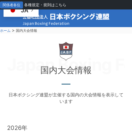
各種規定・規則はこちら
関係者各位
JA
>
ホーム
国内大会情報
Japan Boxing Fe
国
内大会情報
日本ボクシング連盟が主催する国内の大会情報を表示して
います
2026年