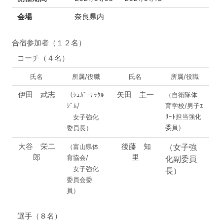
会場
奈良県内
合宿参加者（１２名）
コーチ（４名）
氏名
所属/役職
氏名
所属/役職
伊田 武志
矢田 圭一
（ｼｭｶﾞｰﾅｯｸﾙ
（自衛隊体
ｼﾞﾑ/
育学校/男子ｴ
ﾘｰﾄ担当強化
女子強化
委員）
委員長）
大谷 栄二
後藤 知
（女子強
（富山県体
郎
里
育協会/
化副委員
女子強化
長）
委員会委
員）
選手（８名）