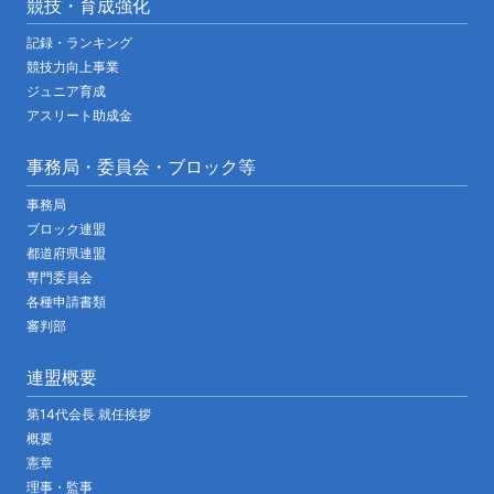
競技・育成強化
記録・ランキング
競技力向上事業
ジュニア育成
アスリート助成金
事務局・委員会・ブロック等
事務局
ブロック連盟
都道府県連盟
専門委員会
各種申請書類
審判部
連盟概要
第14代会長 就任挨拶
概要
憲章
理事・監事