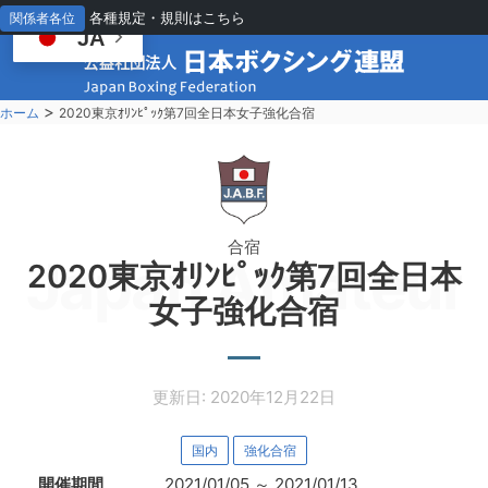
各種規定・規則はこちら
関係者各位
JA
>
ホーム
2020東京ｵﾘﾝﾋﾟｯｸ第7回全日本女子強化合宿
合宿
Japan Amateur 
2020東京ｵﾘﾝﾋﾟｯｸ第7回全日本
女子強化合宿
更新日: 2020年12月22日
国内
強化合宿
開催期間
2021/01/05
～
2021/01/13