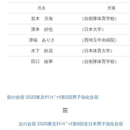
氏名
所属
並木 月海
（自衛隊体育学校）
濱本 紗也
（日本大学）
津端 ありさ
（西埼玉中央病院）
木下 鈴花
（日本体育大学）
田口 綾華
（自衛隊体育学校）
前
前の合宿 2020東京ｵﾘﾝﾋﾟｯｸ第5回男子強化合宿
後
の
合
宿
次の合宿 2020東京ｵﾘﾝﾋﾟｯｸ第6回全日本男子強化合宿