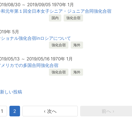
019/08/30 ～ 2019/09/05 1970年 1月
令和元年第１回全日本女子シニア・ジュニア合同強化合宿
国内
強化合宿
019年 5月
ナショナル強化合宿inロシアについて
強化合宿
海外
019/05/13 ～ 2019/05/16 1970年 1月
アメリカでの多国合同強化合宿
強化合宿
海外
投
新しい投稿
稿
ナ
ビ
1
2
‹ 次へ
前へ ›
ゲ
ー
シ