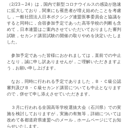
（2/23～24）は，国内で新型コロナウイルスの感染が急速
に拡大しており，関東にも罹患者が増え始めたことを考慮
し，一般社団法人日本ボクシング連盟医事委員会と協議を
すると同時に，合宿参加予定であった高等学校の判断も含
めて，日本連盟はご案内させていただいておりました審判
試験，セカンド講習試験の開催の取りやめを決定いたしま
した。
参加予定であった皆様におかれましては，直前での中止
となり，誠に申し訳ありませんが，ご理解いただきますよ
う，お願い申し上げます。
なお，同時に行われる予定でありました，Ｂ・Ｃ級公認
審判及びＢ・Ｃ級セカンド講習についても中止となります
ので，併せて申し添えさせていただきます。
３月に行われる全国高等学校選抜大会（石川県）での実
施を検討しておりますが，実施の有無等，詳細については
改めて各都道府県連盟へのメール，ホームページにてお知
らせいたします。