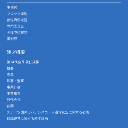
事務局
ブロック連盟
都道府県連盟
専門委員会
各種申請書類
審判部
連盟概要
第14代会長 就任挨拶
概要
憲章
理事・監事
事業計画
事業報告
歴代会長
顧問
スポーツ団体ガバナンスコード遵守状況に関する公表
組織運営に関する基本計画