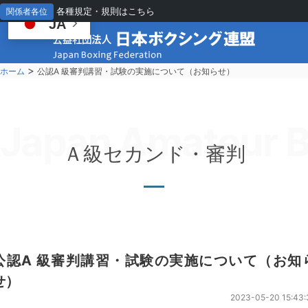
各種規定・規則はこちら
関係者各位
JA
>
ホーム
公認A 級審判講習・試験の実施について（お知らせ）
Japan Amateur B
Ａ級セカンド・審判
公認A 級審判講習・試験の実施について（お知
せ）
2023-05-20 15:43: