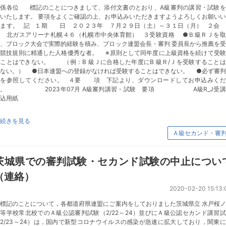
関係各位 標記のことにつきまして、添付文書のとおり、A級審判の講習・試験を
いたします。 要項をよくご確認の上、お申込みいただきますようよろしくお願い
します。 記 １期 日 ２０２３年 ７月２９日（土）～３１日（月） ２
場 北ガスアリーナ札幌４６（札幌市中央体育館） ３受験資格 ●Ｂ級ＲＪを取
、ブロック大会で実際的経験を積み、ブロック連盟会長・審判 委員長から推薦を
た競技規則に精通した人格優秀な者。 ※原則として同年度に上級資格を続けて受験
ことはできない。 （例：B 級Ｊに合格した年度にB 級Ｒ/Ｊを受験すること
きない。） ●日本連盟への登録がなければ受験することはできない。 ●必ず審判
程を参照してください。 ４要 項 下記より、ダウンロードしてお申込みくだ
い。 2023年07月 A級審判講習・試験 要項 A級R_J受講
込用紙
続きを見る
Ａ級セカンド・審
茨城県での審判試験・セカンド試験の中止につい
（連絡）
2020-02-20 15:13:
標記のことについて，各都道府県連盟にご案内をしておりました茨城県立 水戸桜ノ
等学校常北校でのＡ級公認審判試験（2/22～24）並びにＡ級公認セカンド講習
2/23～24）は，国内で新型コロナウイルスの感染が急速に拡大しており，関東