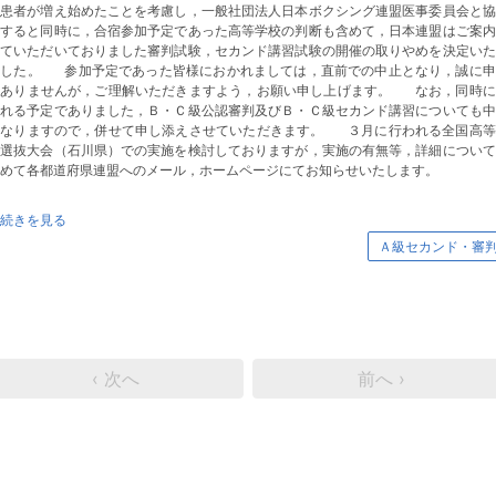
罹患者が増え始めたことを考慮し，一般社団法人日本ボクシング連盟医事委員会と協
をすると同時に，合宿参加予定であった高等学校の判断も含めて，日本連盟はご案内
せていただいておりました審判試験，セカンド講習試験の開催の取りやめを決定いた
ました。 参加予定であった皆様におかれましては，直前での中止となり，誠に申
訳ありませんが，ご理解いただきますよう，お願い申し上げます。 なお，同時に
われる予定でありました，Ｂ・Ｃ級公認審判及びＢ・Ｃ級セカンド講習についても中
となりますので，併せて申し添えさせていただきます。 ３月に行われる全国高等
校選抜大会（石川県）での実施を検討しておりますが，実施の有無等，詳細について
めて各都道府県連盟へのメール，ホームページにてお知らせいたします。
続きを見る
Ａ級セカンド・審
‹ 次へ
前へ ›