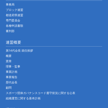
事務局
ブロック連盟
都道府県連盟
専門委員会
各種申請書類
審判部
連盟概要
第14代会長 就任挨拶
概要
憲章
理事・監事
事業計画
事業報告
歴代会長
顧問
スポーツ団体ガバナンスコード遵守状況に関する公表
組織運営に関する基本計画