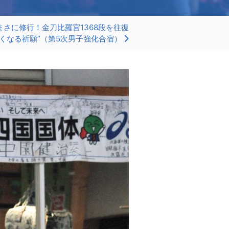
さに修行！金刀比羅宮1368段を往復
強くなる祈願”（第5次男子強化合宿）