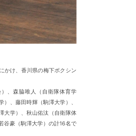
日にかけ、香川県の梅下ボクシン
）、森脇唯人（自衛隊体育学
学）、藤田時輝（駒澤大学）、
澤大学）、秋山佑汰（自衛隊体
若谷豪（駒澤大学）の計16名で