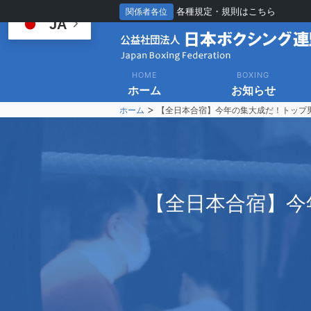
各種規定・規則はこちら
関係者各位
JA
HOME
BOXING
ホーム
お知らせ
>
ホーム
【全日本合宿】今年の集大成だ！トップ
【
全日本合宿】今