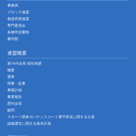
事務局
ブロック連盟
都道府県連盟
専門委員会
各種申請書類
審判部
連盟概要
第14代会長 就任挨拶
概要
憲章
理事・監事
事業計画
事業報告
歴代会長
顧問
スポーツ団体ガバナンスコード遵守状況に関する公表
組織運営に関する基本計画