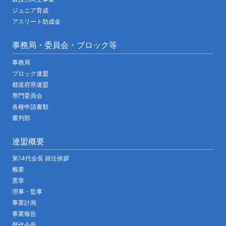
ジュニア育成
アスリート助成金
事務局・委員会・ブロック等
事務局
ブロック連盟
都道府県連盟
専門委員会
各種申請書類
審判部
連盟概要
第14代会長 就任挨拶
概要
憲章
理事・監事
事業計画
事業報告
歴代会長