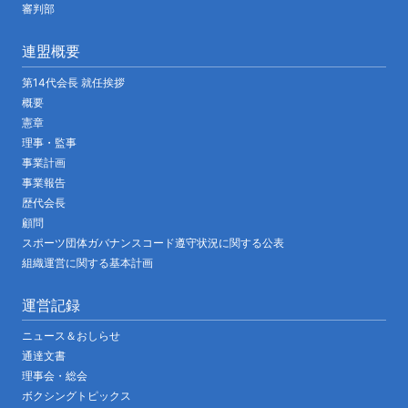
審判部
連盟概要
第14代会長 就任挨拶
概要
憲章
理事・監事
事業計画
事業報告
歴代会長
顧問
スポーツ団体ガバナンスコード遵守状況に関する公表
組織運営に関する基本計画
運営記録
ニュース＆おしらせ
通達文書
理事会・総会
ボクシングトピックス