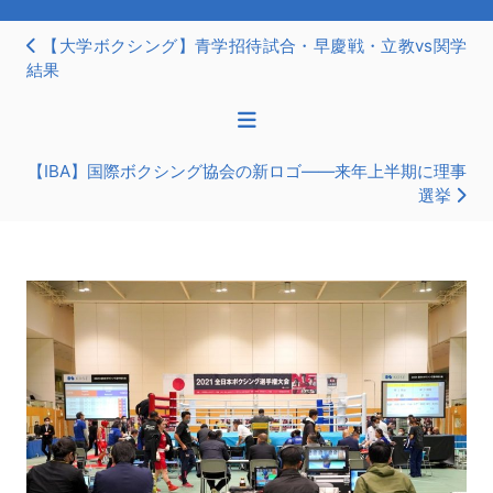
【大学ボクシング】青学招待試合・早慶戦・立教vs関学
結果
【IBA】国際ボクシング協会の新ロゴ――来年上半期に理事
選挙