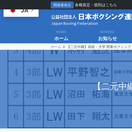
各種規定・規則はこちら
関係者各位
JA
HOME
BOXING
ホーム
お知らせ
>
ホーム
【二元中継】高校・大学 関東ボクシング
【
二元中