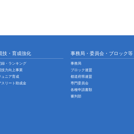
競技・育成強化
事務局・委員会・ブロック等
記録・ランキング
事務局
競技力向上事業
ブロック連盟
ジュニア育成
都道府県連盟
アスリート助成金
専門委員会
各種申請書類
審判部