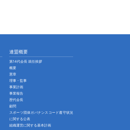
連盟概要
第14代会長 就任挨拶
概要
憲章
理事・監事
事業計画
事業報告
歴代会長
顧問
スポーツ団体ガバナンスコード遵守状況
に関する公表
組織運営に関する基本計画