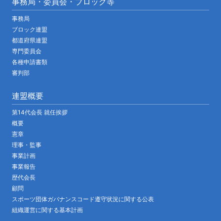
事務局・委員会・ブロック等
事務局
ブロック連盟
都道府県連盟
専門委員会
各種申請書類
審判部
連盟概要
第14代会長 就任挨拶
概要
憲章
理事・監事
事業計画
事業報告
歴代会長
顧問
スポーツ団体ガバナンスコード遵守状況に関する公表
組織運営に関する基本計画