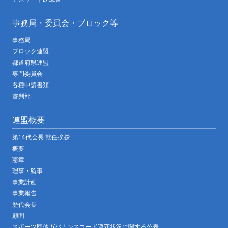
事務局・委員会・ブロック等
事務局
ブロック連盟
都道府県連盟
専門委員会
各種申請書類
審判部
連盟概要
第14代会長 就任挨拶
概要
憲章
理事・監事
事業計画
事業報告
歴代会長
顧問
スポーツ団体ガバナンスコード遵守状況に関する公表