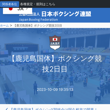
各種規定・規則はこちら
関係者各位
JA
>
ホーム
【鹿児島国体】ボクシング競技2日目
【
鹿児島国体】ボクシング競
技2日目
2023-10-09 19:35:13
【鹿児島国体】ボクシング競技会は阿久根市で開幕！