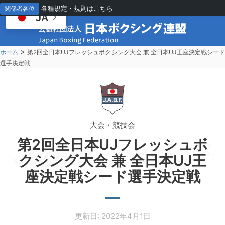
各種規定・規則はこちら
関係者各位
JA
>
ホーム
第2回全日本UJフレッシュボクシング大会 兼 全日本UJ王座決定戦シー
選手決定戦
大会・競技会
第2回全日本UJフレッシュボ
Japan Boxing Fe
クシング大会 兼 全日本UJ王
座決定戦シード選手決定戦
更新日: 2022年4月1日