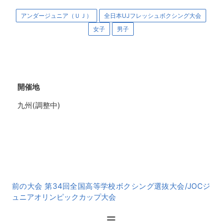
アンダージュニア（ＵＪ）
全日本UJフレッシュボクシング大会
女子
男子
開催地
九州(調整中)
前
前の大会 第34回全国高等学校ボクシング選抜大会/JOCジ
後
ュニアオリンピックカップ大会
の
大