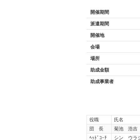
開催期間
派遣期間
開催地
会場
場所
助成金額
助成事業者
役職
氏名
団 長
菊池 浩吉
ﾍｯﾄﾞｺｰﾁ
シン ウラ