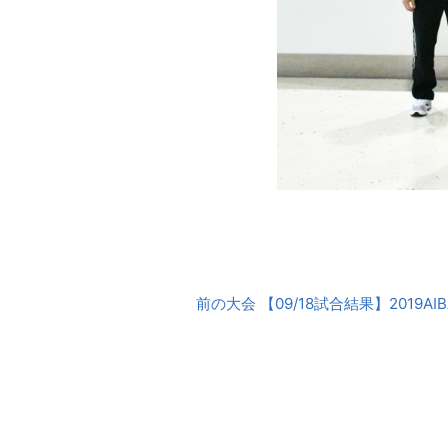
前
前の大会 【09/18試合結果】2019A
後
の
大
会