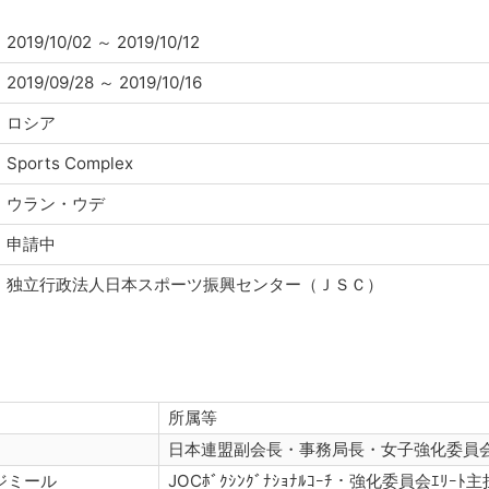
2019/10/02
～
2019/10/12
2019/09/28
～
2019/10/16
ロシア
Sports Complex
ウラン・ウデ
申請中
独立行政法人日本スポーツ振興センター（ＪＳＣ）
所属等
日本連盟副会長・事務局長・女子強化委員会ｴ
ジミール
JOCﾎﾞｸｼﾝｸﾞﾅｼｮﾅﾙｺｰﾁ・強化委員会ｴﾘｰﾄ