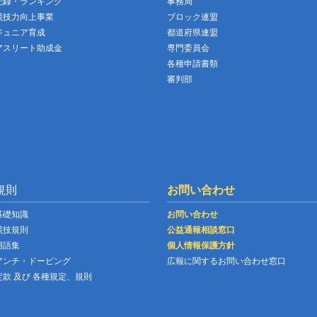
記録・ランキング
事務局
競技力向上事業
ブロック連盟
ジュニア育成
都道府県連盟
アスリート助成金
専門委員会
各種申請書類
審判部
規則
お問い合わせ
基礎知識
お問い合わせ
競技規則
公益通報相談窓口
用語集
個人情報保護方針
アンチ・ドーピング
広報に関するお問い合わせ窓口
定款 及び 各種規定、規則