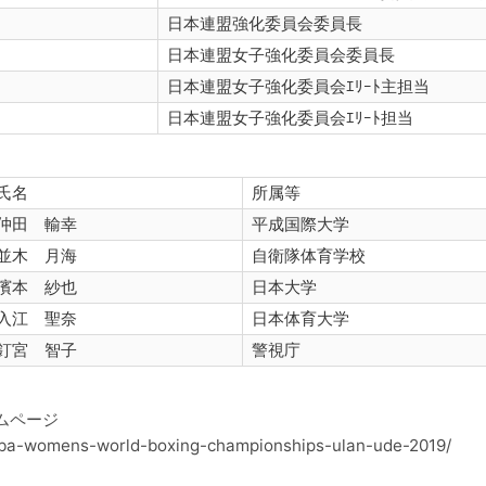
日本連盟強化委員会委員長
日本連盟女子強化委員会委員長
日本連盟女子強化委員会ｴﾘｰﾄ主担当
日本連盟女子強化委員会ｴﾘｰﾄ担当
氏名
所属等
仲田 輸幸
平成国際大学
並木 月海
自衛隊体育学校
濱本 紗也
日本大学
入江 聖奈
日本体育大学
釘宮 智子
警視庁
ムページ
aiba-womens-world-boxing-championships-ulan-ude-2019/