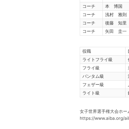
コーチ
本 博国
コーチ
浅村 雅則
コーチ
後藤 知里
コーチ
矢田 圭一
役職
ライトフライ級
フライ級
バンタム級
フェザー級
ライト級
女子世界選手権大会ホー
https://www.aiba.org/