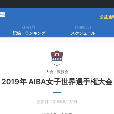
公益通
ATHLETE
SCHEDULE
記録・ランキング
スケジュール
大会・競技会
an Boxing Federa
2019年 AIBA女子世界選手権大会
更新日: 2019年9月29日