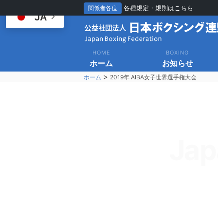
各種規定・規則はこちら
関係者各位
JA
HOME
BOXING
ホーム
お知らせ
>
ホーム
2019年 AIBA女子世界選手権大会
Jap