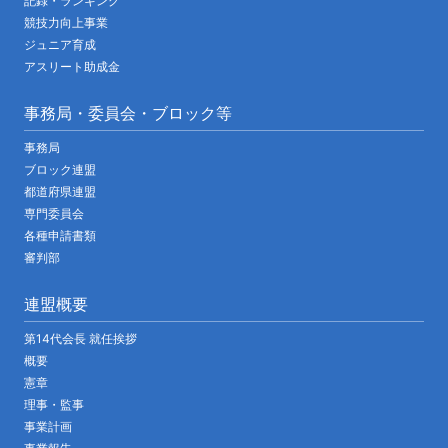
記録・ランキング
競技力向上事業
ジュニア育成
アスリート助成金
事務局・委員会・ブロック等
事務局
ブロック連盟
都道府県連盟
専門委員会
各種申請書類
審判部
連盟概要
第14代会長 就任挨拶
概要
憲章
理事・監事
事業計画