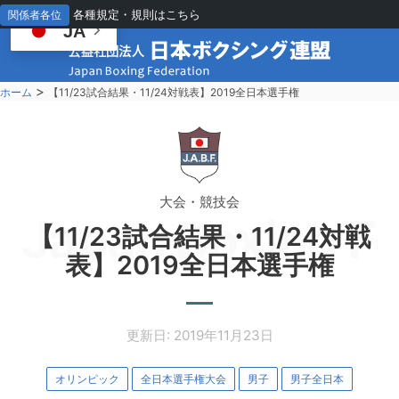
各種規定・規則はこちら
関係者各位
JA
>
ホーム
【11/23試合結果・11/24対戦表】2019全日本選手権
大会・競技会
Japan Boxing Fe
【11/23試合結果・11/24対戦
表】2019全日本選手権
更新日: 2019年11月23日
オリンピック
全日本選手権大会
男子
男子全日本