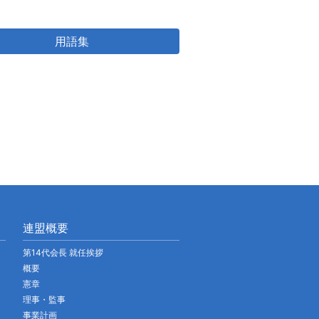
用語集
連盟概要
第14代会長 就任挨拶
概要
憲章
理事・監事
事業計画