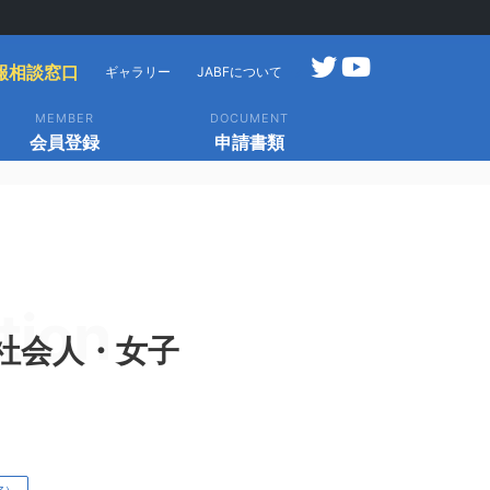
報相談窓口
ギャラリー
JABFについて
MEMBER
DOCUMENT
会員登録
申請書類
tion
本社会人・女子