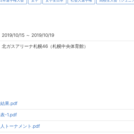
日本選手権大会
女子
女子全日本
社会人選手権
高校生大会（ジュニ
2019/10/15
～
2019/10/19
北ガスアリーナ札幌46（札幌中央体育館）
合結果.pdf
表-1.pdf
社会人トーナメント.pdf