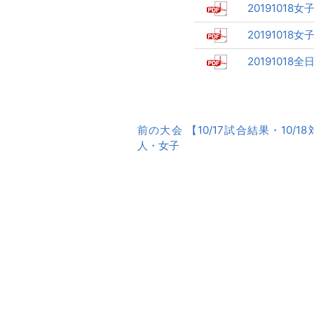
20191018
20191018
20191018
前
前の大会 【10/17試合結果・10/1
後
人・女子
の
大
会