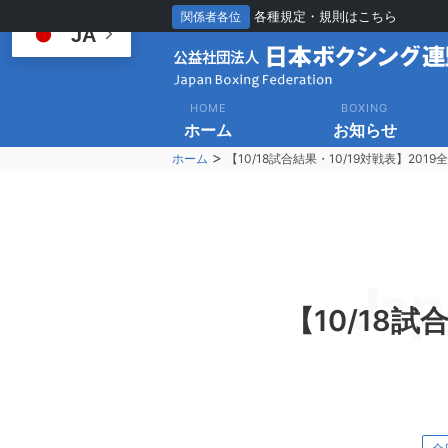
各種規定・規則はこちら
関係者各位
JA
HOME
BOXING
ホーム
お知らせ
>
ホーム
【10/18試合結果・10/19対戦表】201
Jap
【10/18