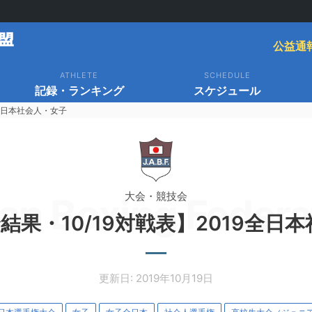
公益通
ATHLETE
SCHEDULE
記録・ランキング
スケジュール
9全日本社会人・女子
大会・競技会
an Boxing Federa
試合結果・10/19対戦表】2019全日
更新日: 2019年10月19日