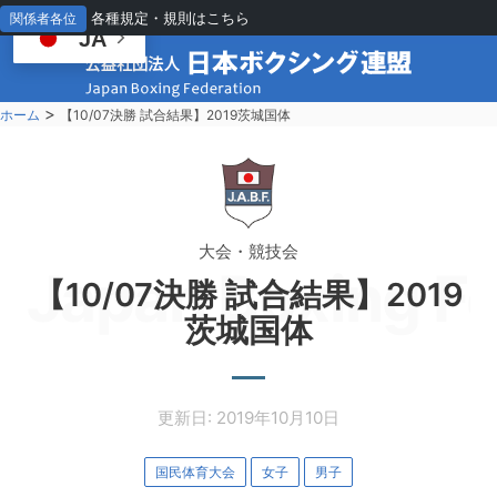
各種規定・規則はこちら
関係者各位
JA
>
ホーム
【10/07決勝 試合結果】2019茨城国体
大会・競技会
Japan Boxing Fe
【10/07決勝 試合結果】2019
茨城国体
更新日: 2019年10月10日
国民体育大会
女子
男子