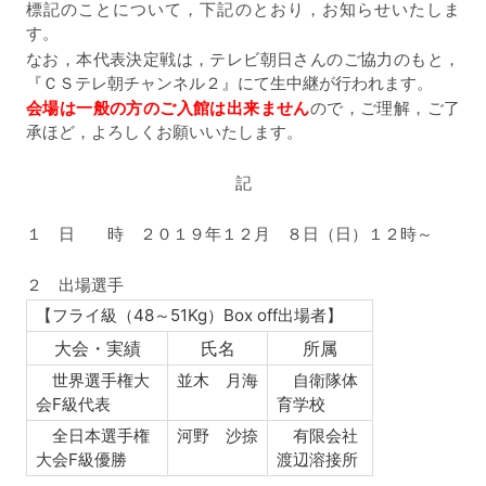
標記のことについて，下記のとおり，お知らせいたしま
す。
なお，本代表決定戦は，テレビ朝日さんのご協力のもと，
『ＣＳテレ朝チャンネル２』にて生中継が行われます。
会場は一般の方のご入館は出来ません
ので，ご理解，ご了
承ほど，よろしくお願いいたします。
記
１ 日 時 ２０１９年１２月 ８日（日）１２時～
２ 出場選手
【フライ級（48～51Kg）Box off出場者】
大会・実績
氏名
所属
世界選手権大
並木 月海
自衛隊体
会F級代表
育学校
全日本選手権
河野 沙捺
有限会社
大会F級優勝
渡辺溶接所