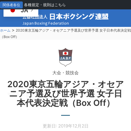
各種規定・規則はこちら
関係者各位
JA
>
ホーム
2020東京五輪アジア・オセアニア予選及び世界予選 女子日本代表決定
（Box Off）
大会・競技会
2020東京五輪アジア・オセア
Japan Boxing Fe
ニア予選及び世界予選 女子日
本代表決定戦（Box Off）
更新日: 2019年12月2日