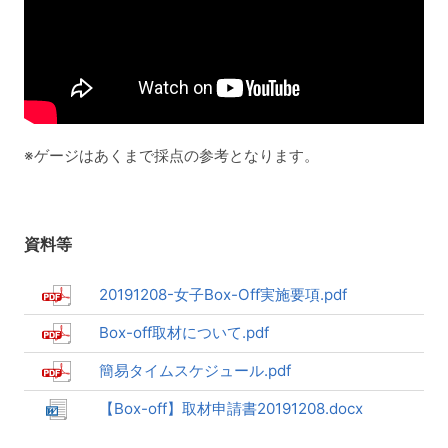
※ゲージはあくまで採点の参考となります。
資料等
20191208-女子Box-Off実施要項.pdf
Box-off取材について.pdf
簡易タイムスケジュール.pdf
【Box-off】取材申請書20191208.docx