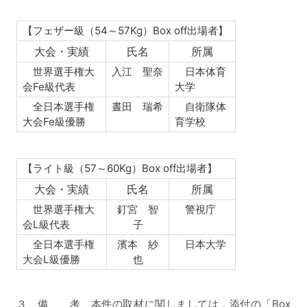
【フェザー級（54～57Kg）Box off出場者】
大会・実績
氏名
所属
世界選手権大
入江 聖奈
日本体育
会Fe級代表
大学
全日本選手権
晝田 瑞希
自衛隊体
大会Fe級優勝
育学校
【ライト級（57～60Kg）Box off出場者】
大会・実績
氏名
所属
世界選手権大
釘宮 智
警視庁
会L級代表
子
全日本選手権
濱本 紗
日本大学
大会L級優勝
也
３ 備 考 本件の取材に関しましては，添付の「Box