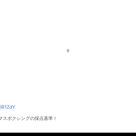
-DR1ZdY
マスボクシングの採点基準！