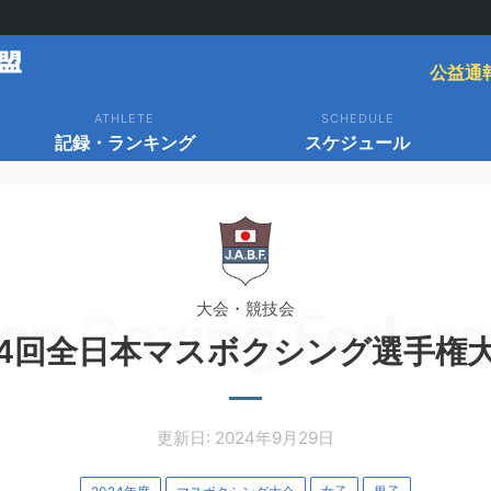
公益通
ATHLETE
SCHEDULE
記録・ランキング
スケジュール
大会・競技会
an Boxing Federa
4回全日本マスボクシング選手権
更新日: 2024年9月29日