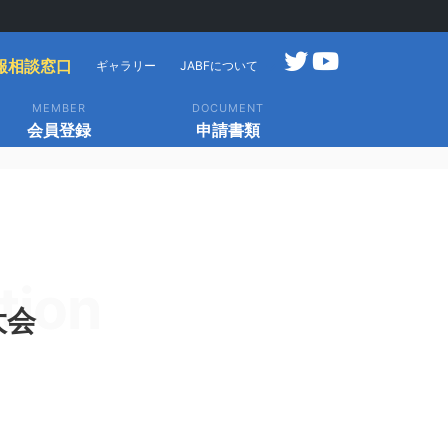
報相談窓口
ギャラリー
JABFについて
MEMBER
DOCUMENT
会員登録
申請書類
tion
大会