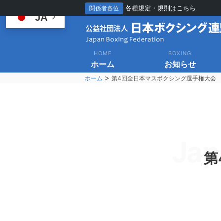
各種規定・規則はこちら
関係者各位
JA
HOME
BOXING
ホーム
お知らせ
>
ホーム
第4回全日本マスボクシング選手権大会
Jap
第