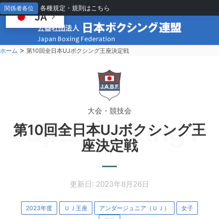
各種規定・規則はこちら
関係者各位
JA
>
ホーム
第10回全日本UJボクシング王座決定戦
大会・競技会
Japan Boxing Fe
第10回全日本UJボクシング王
座決定戦
更新日: 2023年8月26日
2023年度
ＵＪ王座
アンダージュニア（ＵＪ）
女子