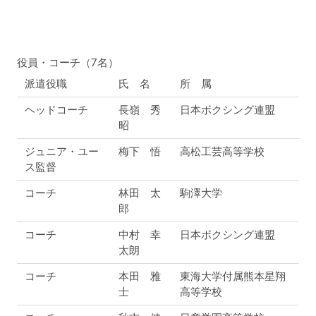
役員・コーチ（7名）
派遣役職
氏 名
所 属
ヘッドコーチ
長嶺 秀
日本ボクシング連盟
昭
ジュニア・ユー
梅下 悟
高松工芸高等学校
ス監督
コーチ
林田 太
駒澤大学
郎
コーチ
中村 幸
日本ボクシング連盟
太朗
コーチ
本田 雅
東海大学付属熊本星翔
士
高等学校