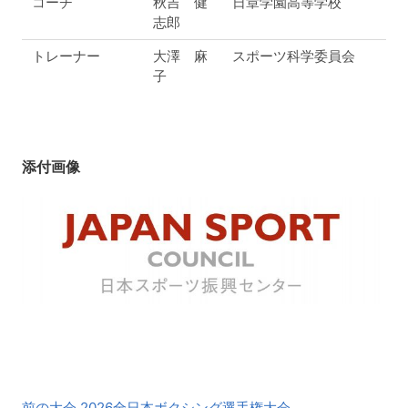
コーチ
秋吉 健
日章学園高等学校
志郎
トレーナー
大澤 麻
スポーツ科学委員会
子
添付画像
前
前の大会 2026全日本ボクシング選手権大会