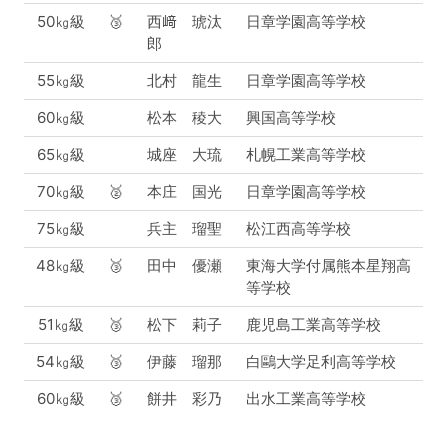
50㎏級
🥉
西﨑 琥汰
日章学園高等学校
郎
55㎏級
北村 龍生
日章学園高等学校
60㎏級
松本 稜大
興国高等学校
65㎏級
城座 大琉
札幌工業高等学校
70㎏級
🥈
本庄 国光
日章学園高等学校
75㎏級
兵主 瑠聖
松江西高等学校
48㎏級
🥉
田中 優瀬
東海大学付属熊本星翔高
等学校
51㎏級
🥉
松下 莉子
鹿児島工業高等学校
54㎏級
🥉
伊藤 瑠那
白鷗大学足利高等学校
60㎏級
🥉
餅井 彩乃
出水工業高等学校